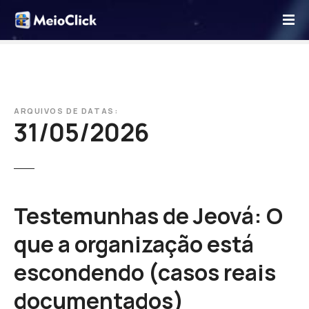
I
r
p
a
r
a
o
ARQUIVOS DE DATAS:
31/05/2026
c
o
n
t
e
ú
Testemunhas de Jeová: O
d
que a organização está
o
escondendo (casos reais
documentados)