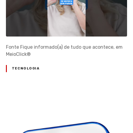
Fonte Fique informado(a) de tudo que acontece, em
MeioClick®
TECNOLOGIA
N
a
v