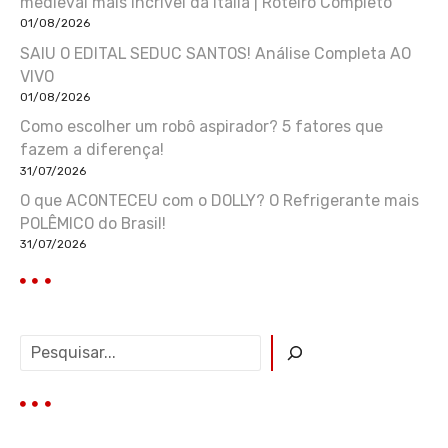
medieval mais incrível da Itália | Roteiro Completo
01/08/2026
SAIU O EDITAL SEDUC SANTOS! Análise Completa AO
VIVO
01/08/2026
Como escolher um robô aspirador? 5 fatores que
fazem a diferença!
31/07/2026
O que ACONTECEU com o DOLLY? O Refrigerante mais
POLÊMICO do Brasil!
31/07/2026
P
e
s
q
u