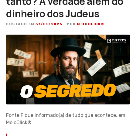
tanto? A verdade além do
dinheiro dos Judeus
POSTADO EM
31/05/2026
POR
MEIOCLICK®
Fonte Fique informado(a) de tudo que acontece, em
MeioClick®