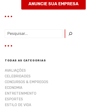
t
ANUNCIE SUA EMPRESA
a
g
e
P
e
n
s
q
s
u
i
TODAS AS CATEGORIAS
s
a
AVALIAÇÕES
r
CELEBRIDADES
CONCURSOS & EMPREGOS
ECONOMIA
ENTRETENIMENTO
ESPORTES
ESTILO DE VIDA