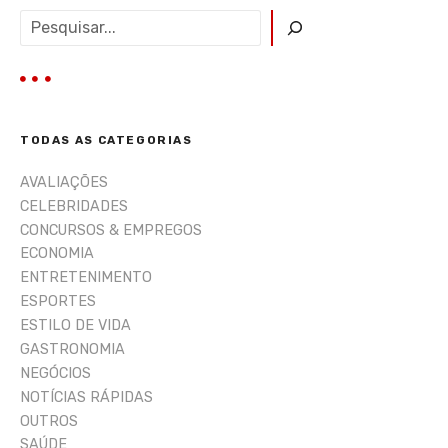
e
P
e
n
s
q
s
u
i
TODAS AS CATEGORIAS
s
a
AVALIAÇÕES
r
CELEBRIDADES
CONCURSOS & EMPREGOS
ECONOMIA
ENTRETENIMENTO
ESPORTES
ESTILO DE VIDA
GASTRONOMIA
NEGÓCIOS
NOTÍCIAS RÁPIDAS
OUTROS
SAÚDE