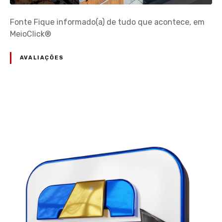
Fonte Fique informado(a) de tudo que acontece, em
MeioClick®
AVALIAÇÕES
N
a
v
e
g
a