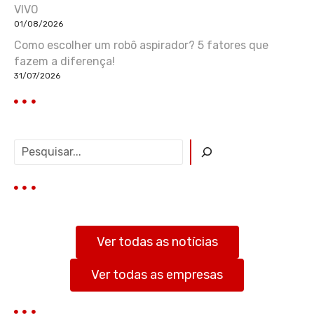
VIVO
01/08/2026
Como escolher um robô aspirador? 5 fatores que
fazem a diferença!
31/07/2026
P
e
s
q
u
i
s
Ver todas as notícias
a
r
Ver todas as empresas