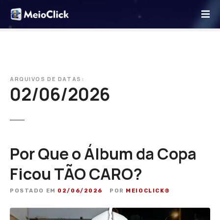
I
r
p
a
r
a
o
ARQUIVOS DE DATAS:
02/06/2026
c
o
n
t
e
ú
Por Que o Álbum da Copa
d
Ficou TÃO CARO?
o
POSTADO EM
02/06/2026
POR
MEIOCLICK®