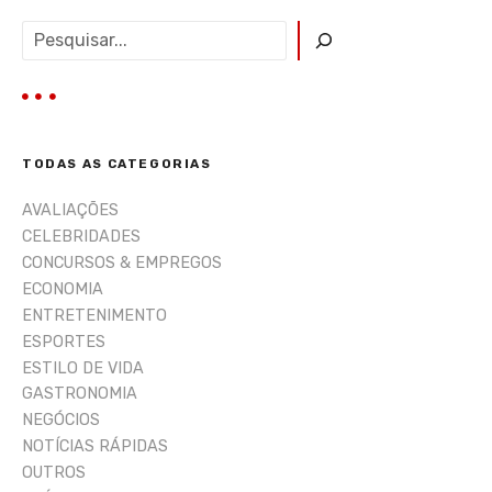
e
P
e
n
s
q
s
u
i
TODAS AS CATEGORIAS
s
a
AVALIAÇÕES
r
CELEBRIDADES
CONCURSOS & EMPREGOS
ECONOMIA
ENTRETENIMENTO
ESPORTES
ESTILO DE VIDA
GASTRONOMIA
NEGÓCIOS
NOTÍCIAS RÁPIDAS
OUTROS