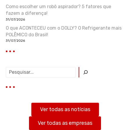
Como escolher um robô aspirador? 5 fatores que
fazem a diferença!
31/07/2026
O que ACONTECEU com o DOLLY? O Refrigerante mais
POLÊMICO do Brasil!
31/07/2026
P
e
s
q
u
i
s
Ver todas as notícias
a
r
Ver todas as empresas