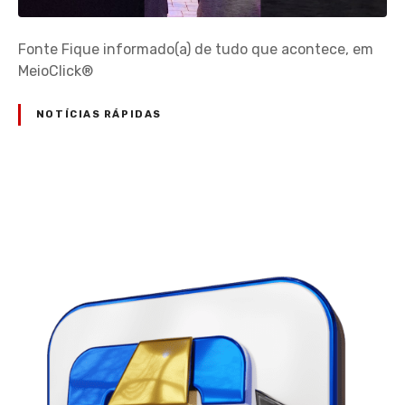
Fonte Fique informado(a) de tudo que acontece, em
MeioClick®
NOTÍCIAS RÁPIDAS
N
a
v
e
g
a