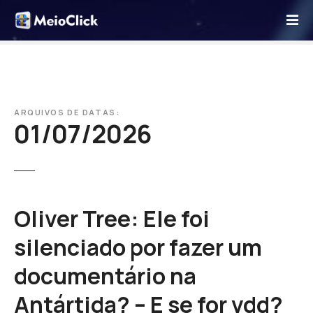
I
r
p
a
r
a
o
ARQUIVOS DE DATAS:
01/07/2026
c
o
n
t
e
ú
Oliver Tree: Ele foi
d
silenciado por fazer um
o
documentário na
Antártida? – E se for vdd?