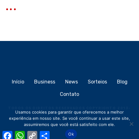
Início
Business
News
Sorteios
Blog
Contato
TODOS OS DIREITOS RESERVADOS COPYRIGHT
©
2013-
Usamos cookies para garantir que oferecemos a melhor
2026
MEIOCLICK®
experiência em nosso site. Se você continuar a usar este site,
assumiremos que você está satisfeito com ele.
F
W
C
S
Ok
a
h
o
h