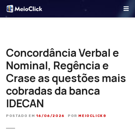
I
r
p
a
r
a
o
Concordância Verbal e
c
Nominal, Regência e
o
n
Crase as questões mais
t
e
cobradas da banca
ú
d
IDECAN
o
POSTADO EM
16/06/2026
POR
MEIOCLICK®