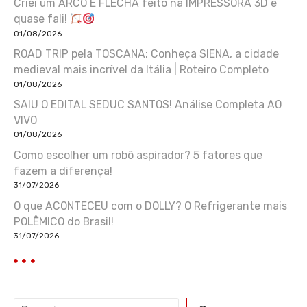
Criei um ARCO E FLECHA feito na IMPRESSORA 3D e
quase fali!
01/08/2026
ROAD TRIP pela TOSCANA: Conheça SIENA, a cidade
medieval mais incrível da Itália | Roteiro Completo
01/08/2026
SAIU O EDITAL SEDUC SANTOS! Análise Completa AO
VIVO
01/08/2026
Como escolher um robô aspirador? 5 fatores que
fazem a diferença!
31/07/2026
O que ACONTECEU com o DOLLY? O Refrigerante mais
POLÊMICO do Brasil!
31/07/2026
P