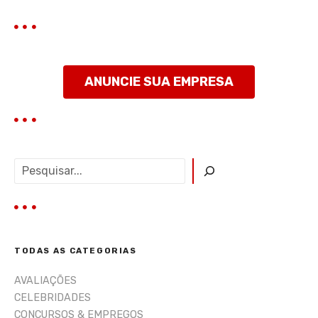
t
ANUNCIE SUA EMPRESA
P
e
s
q
u
i
TODAS AS CATEGORIAS
s
a
AVALIAÇÕES
r
CELEBRIDADES
CONCURSOS & EMPREGOS