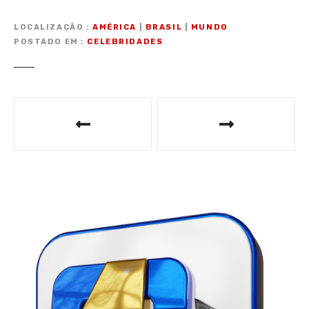
LOCALIZAÇÃO
AMÉRICA
|
BRASIL
|
MUNDO
POSTADO EM
CELEBRIDADES
N
a
v
e
g
a
ç
ã