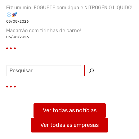
Fiz um mini FOGUETE com água e NITROGÊNIO LÍQUIDO!
03/08/2026
Macarrão com tirinhas de carne!
03/08/2026
P
e
s
q
u
i
s
Ver todas as notícias
a
r
Ver todas as empresas