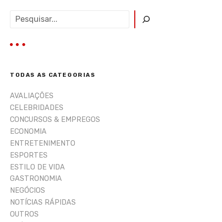
P
e
s
q
u
i
TODAS AS CATEGORIAS
s
a
AVALIAÇÕES
r
CELEBRIDADES
CONCURSOS & EMPREGOS
ECONOMIA
ENTRETENIMENTO
ESPORTES
ESTILO DE VIDA
GASTRONOMIA
NEGÓCIOS
NOTÍCIAS RÁPIDAS
OUTROS