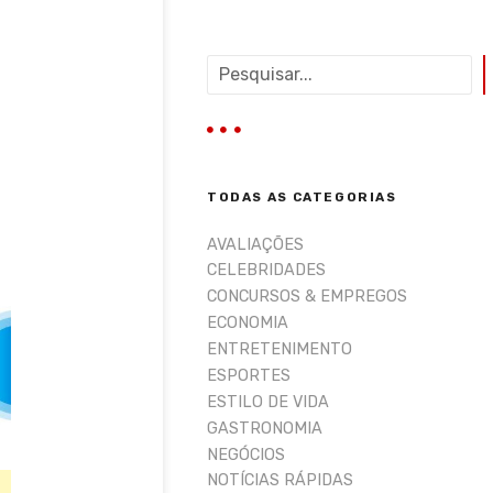
P
e
s
q
u
i
TODAS AS CATEGORIAS
s
a
AVALIAÇÕES
r
CELEBRIDADES
CONCURSOS & EMPREGOS
ECONOMIA
ENTRETENIMENTO
ESPORTES
ESTILO DE VIDA
GASTRONOMIA
NEGÓCIOS
NOTÍCIAS RÁPIDAS