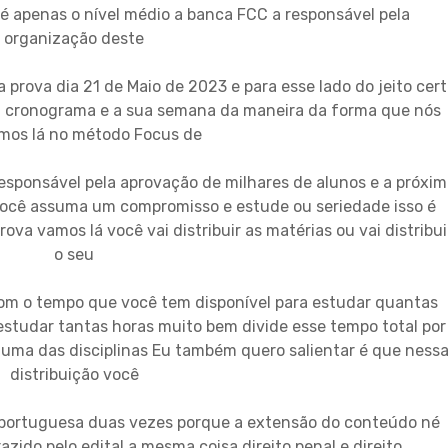
 é apenas o nível médio a banca FCC a responsável pela
organização deste
 a prova dia 21 de Maio de 2023 e para esse lado do jeito cer
eu cronograma e a sua semana da maneira da forma que nós
mos lá no método Focus de
responsável pela aprovação de milhares de alunos e a próxim
você assuma um compromisso e estude ou seriedade isso é
va vamos lá você vai distribuir as matérias ou vai distribui
o seu
om o tempo que você tem disponível para estudar quantas
 estudar tantas horas muito bem divide esse tempo total por
a uma das disciplinas Eu também quero salientar é que ness
distribuição você
a portuguesa duas vezes porque a extensão do conteúdo né
zido pelo edital a mesma coisa direito penal e direito