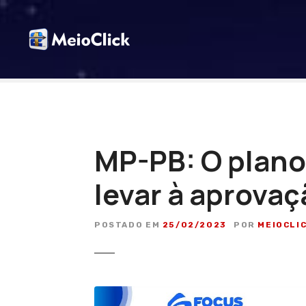
I
r
p
a
r
a
o
c
o
MP-PB: O plano 
n
t
levar à aprovaç
e
ú
d
POSTADO EM
25/02/2023
POR
MEIOCLI
o