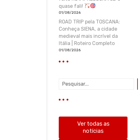
quase fali!
01/08/2026
ROAD TRIP pela TOSCANA:
Conheça SIENA, a cidade
medieval mais incrível da
Itália | Roteiro Completo
01/08/2026
P
e
s
q
u
i
s
Ver todas as
a
notícias
r