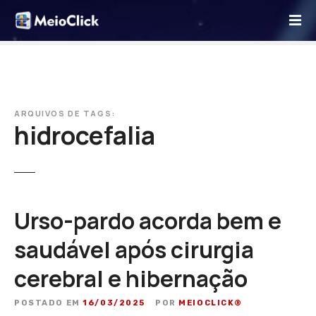
I
r
p
a
r
a
o
ARQUIVOS DE TAGS:
hidrocefalia
c
o
n
t
e
ú
Urso-pardo acorda bem e
d
saudável após cirurgia
o
cerebral e hibernação
POSTADO EM
16/03/2025
POR
MEIOCLICK®