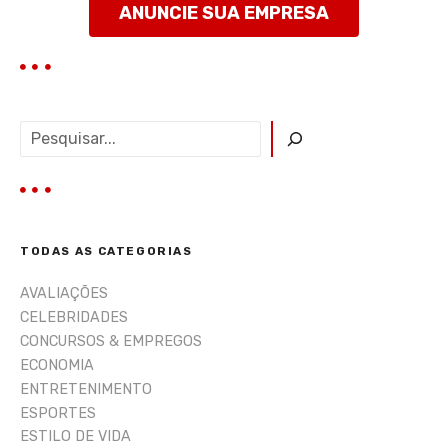
t
ANUNCIE SUA EMPRESA
a
g
e
P
e
n
s
q
s
u
i
TODAS AS CATEGORIAS
s
a
AVALIAÇÕES
r
CELEBRIDADES
CONCURSOS & EMPREGOS
ECONOMIA
ENTRETENIMENTO
ESPORTES
ESTILO DE VIDA