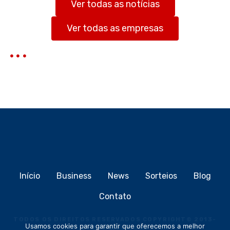
Ver todas as notícias
a
r
Ver todas as empresas
Início
Business
News
Sorteios
Blog
Contato
TODOS OS DIREITOS RESERVADOS COPYRIGHT
©
2013-
Usamos cookies para garantir que oferecemos a melhor
2026
MEIOCLICK®