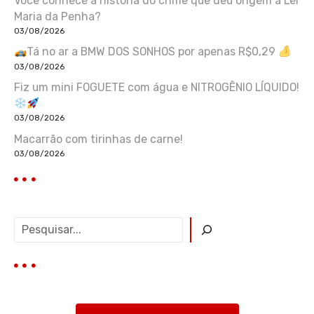
Você conhece a história do crime que deu origem à Lei
Maria da Penha?
03/08/2026
Tá no ar a BMW DOS SONHOS por apenas R$0,29
03/08/2026
Fiz um mini FOGUETE com água e NITROGÊNIO LÍQUIDO!
03/08/2026
Macarrão com tirinhas de carne!
03/08/2026
P
e
s
q
u
i
s