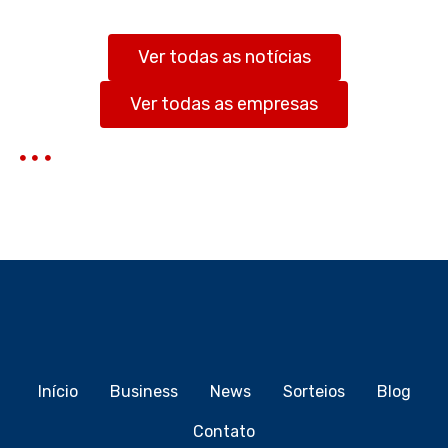
u
i
s
Ver todas as notícias
a
r
Ver todas as empresas
Início
Business
News
Sorteios
Blog
Contato