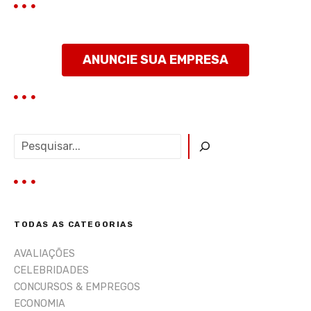
t
ANUNCIE SUA EMPRESA
P
e
s
q
u
i
TODAS AS CATEGORIAS
s
a
AVALIAÇÕES
r
CELEBRIDADES
CONCURSOS & EMPREGOS
ECONOMIA