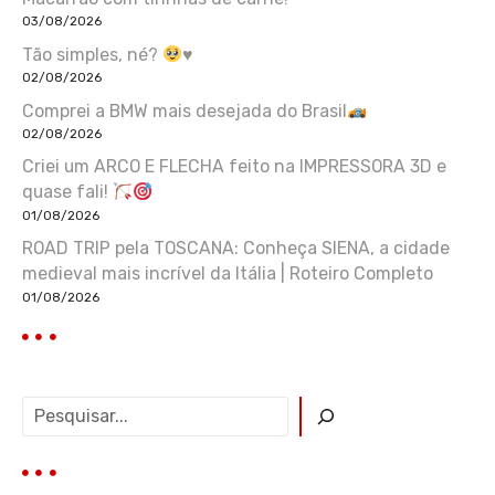
03/08/2026
Tão simples, né?
♥️
02/08/2026
Comprei a BMW mais desejada do Brasil
02/08/2026
Criei um ARCO E FLECHA feito na IMPRESSORA 3D e
quase fali!
01/08/2026
ROAD TRIP pela TOSCANA: Conheça SIENA, a cidade
medieval mais incrível da Itália | Roteiro Completo
01/08/2026
P
e
s
q