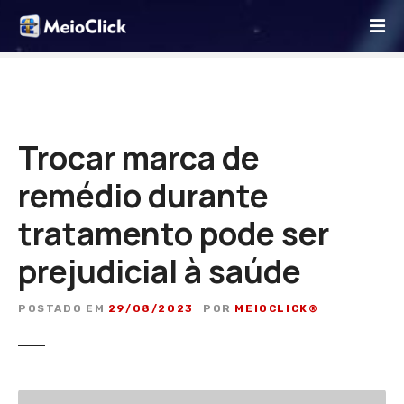
I
r
p
a
r
a
o
Trocar marca de
c
remédio durante
o
n
tratamento pode ser
t
e
prejudicial à saúde
ú
d
POSTADO EM
29/08/2023
POR
MEIOCLICK®
o